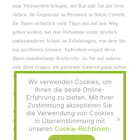
zum Verzweifeln bringen, mit Rat und Tat zur Seite
stehen. Im Gegensatz zu Personen in Ihrem Umfeld,
die Ihnen sicherlich viele Tipps mit auf den Weg
geben wollen, hat eine Hebamme einen deutlich
umfassenderen Schatz an Erfahrungen, von dem Sie
nur profitieren können. Außerdem erspart diese
Ihnen stundenlange Recherche, da Sie auf nahezu
jede Ihrer Fragen, die passende Antwort parat haben
wird.
Wir verwenden Cookies, um
Ihnen die beste Online-
Tipp 3: Gönnen Sie sich Ruhe
Erfahrung zu bieten. Mit Ihrer
Zustimmung akzeptieren Sie
die Verwendung von Cookies
Vor allem in den letzten Wochen der
in Übereinstimmung mit
Schwangerschaft wird diese oft äußerst anstrengend
unseren
Cookie-Richtlinien
.
für die Mutter. Mit der Entbindung folgt dann der
Abschluss, der Ihnen einiges an Kraft abverlangen