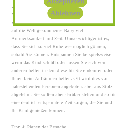
Akzeptieren
wird. Dennoch kann sich die frischgebackene
Ablehnen
Mutter dann nicht zurücklehnen und ein paar
Wochen nichts tun, schließlich verlangt ein gerade
auf die Welt gekommenes Baby viel
Aufmerksamkeit und Zeit. Umso wichtiger ist es,
dass Sie sich so viel Ruhe wie möglich gönnen,
sobald Sie können. Entspannen Sie beispielsweise
wenn das Kind schläft oder lassen Sie sich von
anderen helfen in dem diese für Sie einkaufen oder
Ihnen beim Aufräumen helfen. Oft wird dies von
nahestehenden Personen angeboten, aber aus Stolz
abgelehnt. Sie sollten aber darüber stehen und so für
eine deutlich entspanntere Zeit sorgen, die Sie und
Ihr Kind genießen können.
Tipp 4: Planen der Besuche