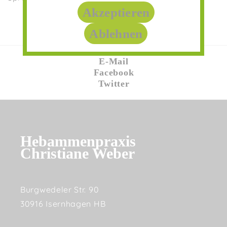
Akzeptieren
Ablehnen
E-Mail
Facebook
Twitter
Hebammenpraxis
Christiane Weber
Burgwedeler Str. 90
30916 Isernhagen HB