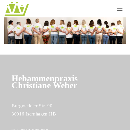
Hebammenpraxis
Christiane Weber
Burgwedeler Str. 90
30916 Isernhagen HB