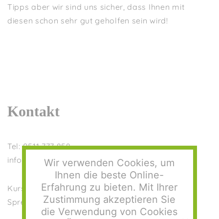
Tipps aber wir sind uns sicher, dass Ihnen mit
diesen schon sehr gut geholfen sein wird!
Kontakt
Tel: 0511 777 858
info@hebammenpraxis-isernhagen.de
Wir verwenden Cookies, um
Ihnen die beste Online-
Erfahrung zu bieten. Mit Ihrer
Kursverwaltung: Anja Bernt
Zustimmung akzeptieren Sie
Sprechstunde Mo-Do, 9:00-11:30 Uhr
die Verwendung von Cookies