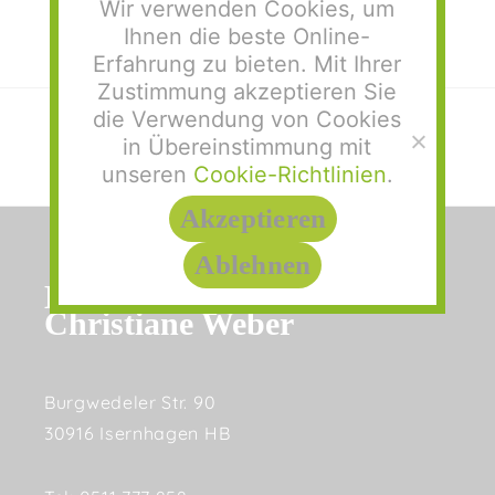
Wir verwenden Cookies, um
Ihnen die beste Online-
Erfahrung zu bieten. Mit Ihrer
Zustimmung akzeptieren Sie
die Verwendung von Cookies
E-Mail
in Übereinstimmung mit
Facebook
Twitter
unseren
Cookie-Richtlinien
.
Akzeptieren
Ablehnen
Hebammenpraxis
Christiane Weber
Burgwedeler Str. 90
30916 Isernhagen HB