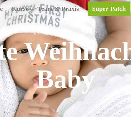
e
Kurse
Team & Praxis
Super Patch
21. Dezember 2020
te Weihnac
Baby