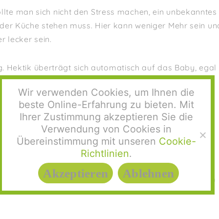
te man sich nicht den Stress machen, ein unbekanntes
 der Küche stehen muss. Hier kann weniger Mehr sein un
r lecker sein.
ng. Hektik überträgt sich automatisch auf das Baby, egal
nd Zuständigkeiten frühzeitig planen.
Wir verwenden Cookies, um Ihnen die
beste Online-Erfahrung zu bieten. Mit
les planbar ist, sollte auch genügend Spielraum für
Ihrer Zustimmung akzeptieren Sie die
ktionismus am besten beiseite gelassen werden – das
Verwendung von Cookies in
e Deko sicherlich unvergesslich. Auch wenn es leichter
Übereinstimmung mit unseren
Cookie-
in den meisten Situationen: Locker bleiben.
Richtlinien
.
Akzeptieren
Ablehnen
fest und entspannte Feiertage und dass wir uns alle im