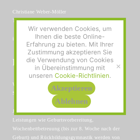
Christiane Weber-Möller
Tel: 0511 777 858
Wir verwenden Cookies, um
Ihnen die beste Online-
info@hebammenpraxis-isernhagen.de
Erfahrung zu bieten. Mit Ihrer
Zustimmung akzeptieren Sie
die Verwendung von Cookies
Philosophie
in Übereinstimmung mit
unseren
Cookie-Richtlinien
.
Wir begleiten Sie und Ihre Familie während der
Akzeptieren
Schwangerschaft und nach der Geburt Ihres Kindes.
Ablehnen
Jeder Frau steht Hebammenbetreuung zu. Die
Leistungen wie Geburtsvorbereitung,
Wochenbettbetreuung (bis zur 8. Woche nach der
Geburt) und Rückbildungsgymnastik werden von