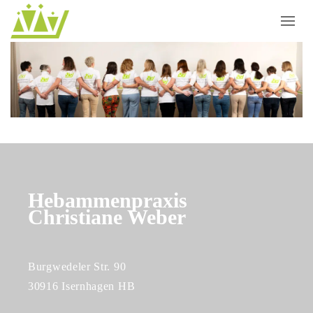
Hebammenpraxis
Christiane Weber
Burgwedeler Str. 90
30916 Isernhagen HB