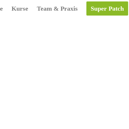
e
Kurse
Team & Praxis
Super Patch
21. Februar 2018
praxisChri