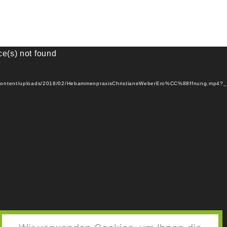
ce(s) not found
wp-content/uploads/2018/02/HebammenpraxisChristianeWeberEro%CC%88ffnung.mp4?