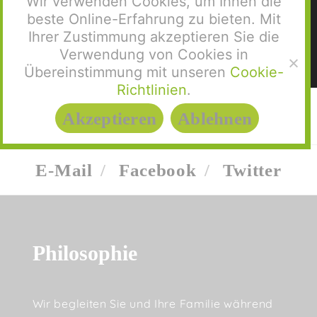
Wir verwenden Cookies, um Ihnen die
beste Online-Erfahrung zu bieten. Mit
Ihrer Zustimmung akzeptieren Sie die
Verwendung von Cookies in
Übereinstimmung mit unseren
Cookie-
Richtlinien
.
Akzeptieren
Ablehnen
E-Mail
Facebook
Twitter
Philosophie
Wir begleiten Sie und Ihre Familie während