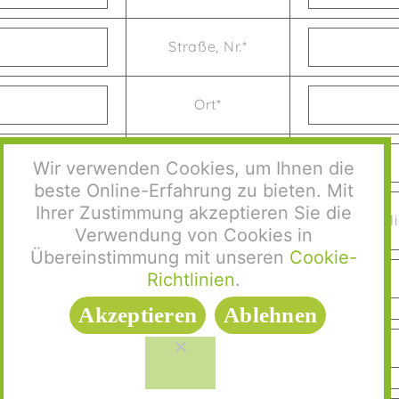
Straße, Nr.*
Ort*
Telefon Mobil
Wir verwenden Cookies, um Ihnen die
beste Online-Erfahrung zu bieten. Mit
Ihrer Zustimmung akzeptieren Sie die
Versicherungsart*
geset
Verwendung von Cookies in
Übereinstimmung mit unseren
Cookie-
Richtlinien
.
Versicherungs-Nr.
Akzeptieren
Ablehnen
Geburtsdatum
Kind