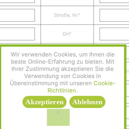
Straße, Nr.*
Ort*
Telefon Mobil
Wir verwenden Cookies, um Ihnen die
beste Online-Erfahrung zu bieten. Mit
Ihrer Zustimmung akzeptieren Sie die
Versicherungsart*
geset
Verwendung von Cookies in
Übereinstimmung mit unseren
Cookie-
Richtlinien
.
Versicherungs-Nr.
Akzeptieren
Ablehnen
Geburtsdatum
Kind